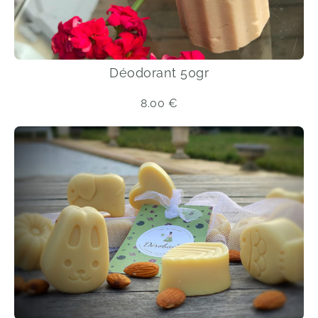
Déodorant 50gr
8.00
€