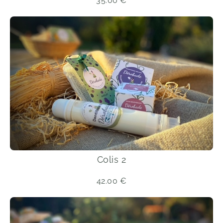
35.00
€
Colis 2
42.00
€