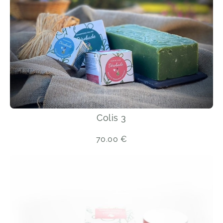
Colis 3
70.00
€