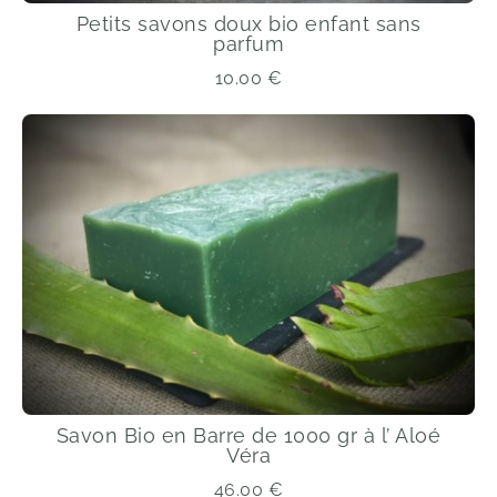
Petits savons doux bio enfant sans
parfum
10.00
€
Savon Bio en Barre de 1000 gr à l’ Aloé
Véra
46.00
€