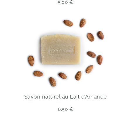
5.00
€
Savon naturel au Lait d’Amande
6.50
€